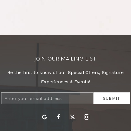
JOIN OUR MAILING LIST
Be the first to know of our Special Offers, Signature
Experiences & Events!
Email
SUBMIT
Address
google
facebook
twitter
instagram