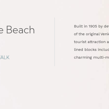
e Beach
Built in 1905 by d
of the original Ven
tourist attraction 
lined blocks inclu
WALK
charming multi-mi