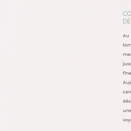
CO
DÉ
Au 
tom
mau
jus
fin
Auj
can
dés
une
voy