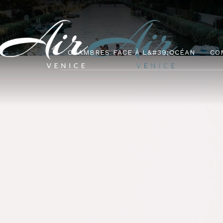
CHAMBRES FACE À L&#39;OCÉAN
CO