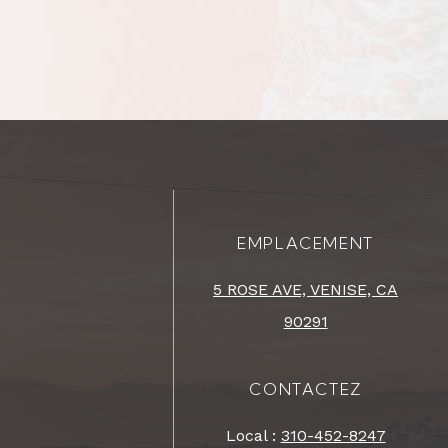
EMPLACEMENT
5 ROSE AVE, VENISE, CA
90291
CONTACTEZ
Local :
310-452-8247