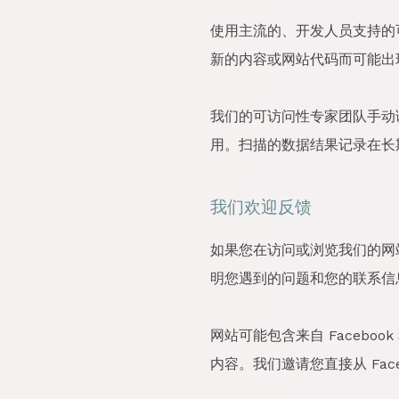
使用主流的、开发人员支持的
新的内容或网站代码而可能出
我们的可访问性专家团队手动
用。扫描的数据结果记录在长
我们欢迎反馈
如果您在访问或浏览我们的网
明您遇到的问题和您的联系信息
网站可能包含来自 Facebo
内容。我们邀请您直接从 Facebo