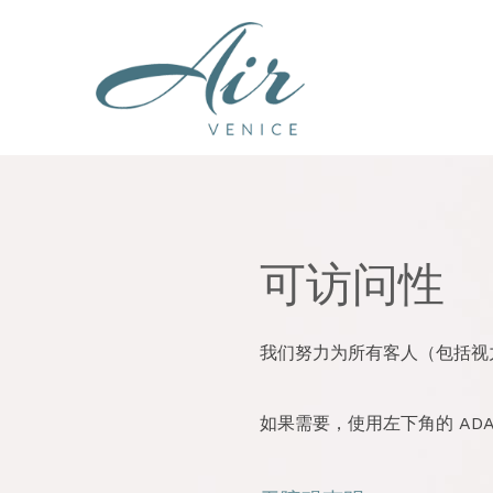
可访问性
我们努力为所有客人（包括视
如果需要，使用左下角的 AD