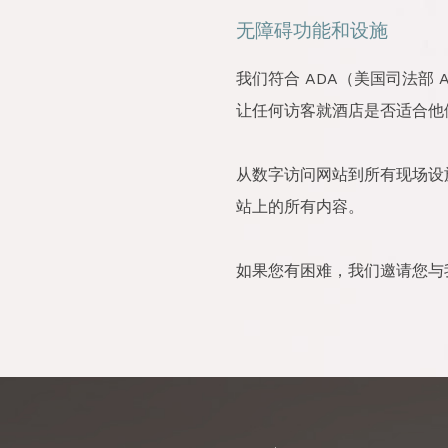
无障碍功能和设施
我们符合 ADA（美国司法部 ADA
让任何访客就酒店是否适合他
从数字访问网站到所有现场设
站上的所有内容。
如果您有困难，我们邀请您与