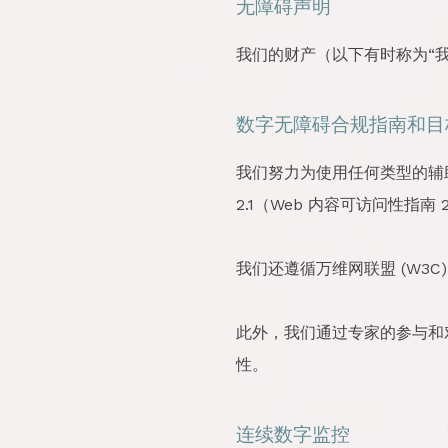
无障碍声明
我们的财产（以下有时称为“我
数字无障碍合规指南和目
我们努力为使用任何类型的辅
2.1（Web 内容可访问性指南 2
我们还遵循万维网联盟 (W3C
此外，我们通过专家的参与和
性。
连续数字监控