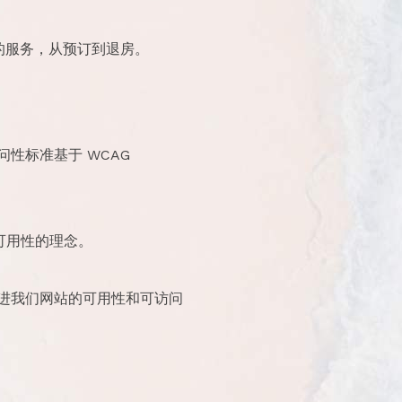
越的服务，从预订到退房。
性标准基于 WCAG
升可用性的理念。
进我们网站的可用性和可访问